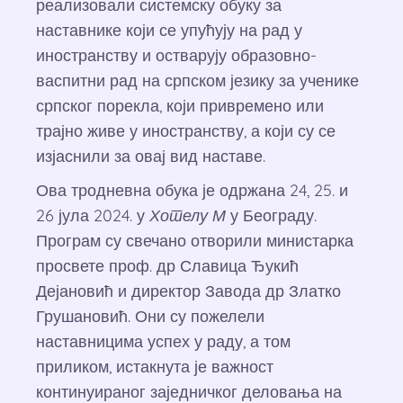
реализовали системску обуку за
наставнике који се упућују на рад у
иностранству и остварују образовно-
васпитни рад на српском језику за ученике
српског порекла, који привремено или
трајно живе у иностранству, а који су се
изјаснили за овај вид наставе.
Ова тродневна обука је одржана 24, 25. и
26 јула 2024. у
Хотелу М
у Београду.
Програм су свечано отворили министарка
просвете проф. др Славица Ђукић
Дејановић и директор Завода др Златко
Грушановић. Они су пожелели
наставницима успех у раду, а том
приликом, истакнута је важност
континуираног заједничког деловања на