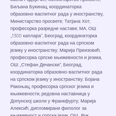
Биљана Букинац, координаторка
образовно-васпитног рада у иностранству,
Министарство просвете; Татјана Хот,
професорка разредне наставе, МА, ОШ
„1300 каплара“, Београд, координаторка
образовно-васпитног рада на српском
језику у иностранству; Марија Преизовић,
професорка српске књижевности и језика,
ОШ „Стефан Дечански“, Београд,
координаторка образовно-васпитног рада
на српском језику у иностранству; Бојана
Ракоњац, професорка српског језика и
књижевности, редовна наставница у
Допунској школи у Франкфурту; Марија
Алексић, дипломирани филолог за
књижевност и српски језик, ОШ „Вук