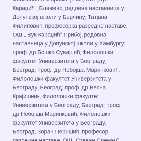
Караџић“, Блажево, редовна наставница у
Допунској школи у Берлину; Татјана
Филиповић, професорка разредне наставе,
ОШ „ Вук Караџић“ Прибој, редовна
наставница у Допунској школи у Хамбургу;
проф. др Бошко Сувајџић, Филолошки
факултет Универзитета у Београду,
Београд; проф. др Небојша Маринковић,
Филолошки факултет Универзитета у
Београду, Београд; проф. др Весна
Крајишник, Филолошки факултет
Универзитета у Београду, Београд; проф.
др Небојша Маринковић, Филолошки
факултет Универзитета у Београду,
Београд; Зоран Перишић, професор
разредне наставе, ОШ „Стеван Сремац“,