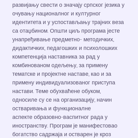
развијању свести о значају српског језика у
очувању националног и културног
идентитета и у успостављању трајних веза
са отаџбином. Општи циљ програма јесте
унапређивање предметно- методичких,
дидактичких, педагошких и психолошких
компетенција наставника за рад у
комбинованом одељењу, за примену
тематске и пројектне наставе, као и за
примену индивидуализованог приступа
настави. Теме обухваћене обуком,
односиле су се на организацију, начин
остваривања и функционалне
аспекте образовно-васпитног рада у
иностранству. Програм је манифестовао
богатство садржаја и остварен је кроз