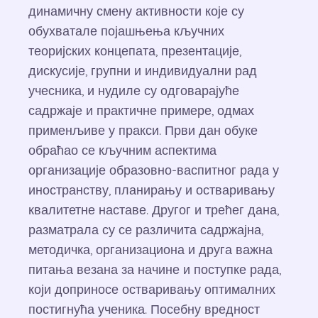
динамичну смену активности које су
обухватале појашњења кључних
теоријских концепата, презентације,
дискусије, групни и индивидуални рад
учесника, и нудиле су одговарајуће
садржаје и практичне примере, одмах
применљиве у пракси. Први дан обуке
обраћао се кључним аспектима
организације образовно-васпитног рада у
иностранству, планирању и остваривању
квалитетне наставе. Другог и трећег дана,
разматрала су се различита садржајна,
методичка, организациона и друга важна
питања везана за начине и поступке рада,
који доприносе остваривању оптималних
постигнућа ученика. Посебну вредност