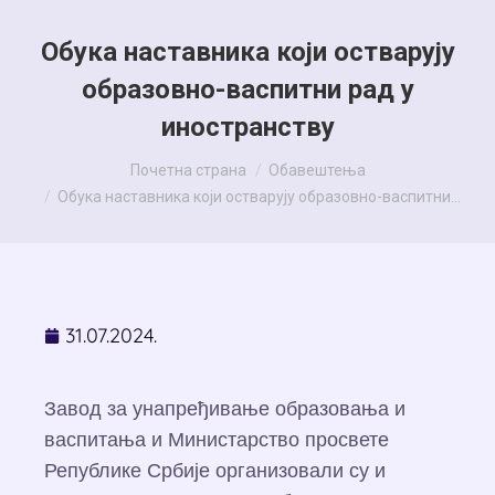
Обука наставника који остварују
образовно-васпитни рад у
иностранству
You are here:
Почетна страна
Обавештења
Обука наставника који остварују образовно-васпитни…
31.07.2024.
Завод за унапређивање образовања и
васпитања и Министарство просвете
Републике Србије организовали су и