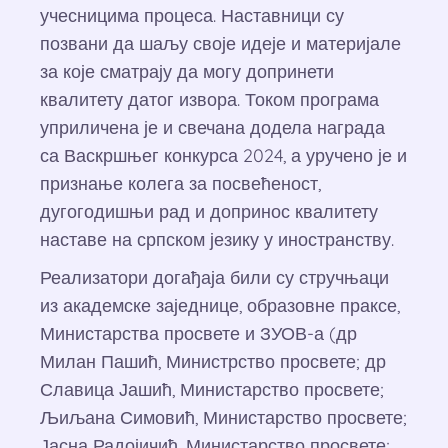
учесницима процеса. Наставници су
позвани да шаљу своје идеје и материјале
за које сматрају да могу допринети
квалитету датог извора. Током програма
уприличена је и свечана додела награда
са Васкршњег конкурса 2024, а уручено је и
признање колега за посвећеност,
дугогодишњи рад и допринос квалитету
наставе на српском језику у иностранству.
Реализатори догађаја били су стручњаци
из академске заједнице, образовне праксе,
Министарства просвете и ЗУОВ-а (др
Милан Пашић, Министрство просвете; др
Славица Јашић, Министарство просвете;
Љиљана Симовић, Министарство просвете;
Јасна Радојичић, Министарство просвете;