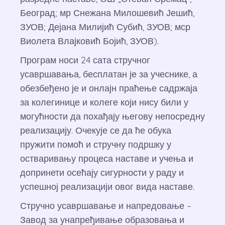
Београд; мр Снежана Милошевић Јешић,
ЗУОВ; Дејана Милијић Субић, ЗУОВ; мср
Виолета Влајковић Бојић, ЗУОВ).
Програм носи 24 сата стручног
усавршавања, бесплатан је за учеснике, а
обезбеђено је и онлајн праћење садржаја
за колегинице и колеге који нису били у
могућности да похађају његову непосредну
реализацију. Очекује се да ће обука
пружити помоћ и стручну подршку у
остваривању процеса наставе и учења и
допринети осећају сигурности у раду и
успешној реализацији овог вида наставе.
​Стручно усавршавање и напредовање –
Завод за унапређивање образовања и