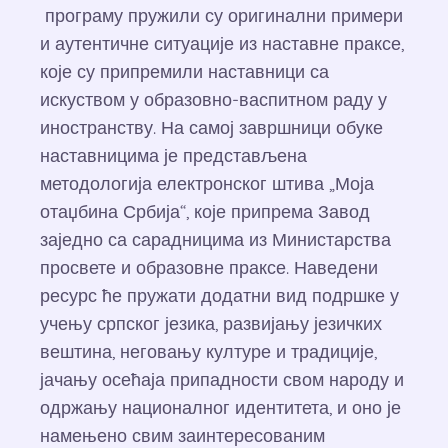
програму пружили су оригинални примери
и аутентичне ситуације из наставне праксе,
које су припремили наставници са
искуством у образовно-васпитном раду у
иностранству. На самој завршници обуке
наставницима је представљена
методологија електронског штива „Моја
отаџбина Србија“, које припрема Завод
заједно са сарадницима из Министарства
просвете и образовне праксе. Наведени
ресурс ће пружати додатни вид подршке у
учењу српског језика, развијању језичких
вештина, неговању културе и традиције,
јачању осећаја припадности свом народу и
одржању националног идентитета, и оно је
намењено свим заинтересованим