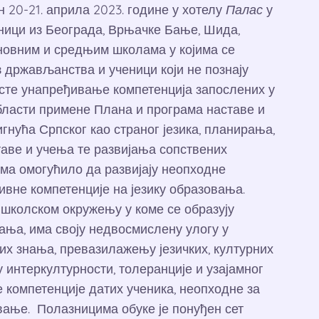
н 20-21. априла 2023. године у хотелу
Палас
у
вници из Београда, Врњачке Бање, Шида,
новним и средњим школама у којима се
 држављанства и ученици који не познају
есте унапређивање компетенција запослених у
бласти примене Плана и програма наставе и
нућа Српског као страног језика, планирања,
аве и учења те развијања сопствених
има омогућило да развијају неопходне
ивне компетенције на језику образовања.
у школском окружењу у коме се образују
вања, има своју недвосмислену улогу у
х знања, превазилажењу језичких, културних
у интеркултурности, толеранције и узајамног
 компетенције датих ученика, неопходне за
ње. Полазницима обуке је понуђен сет