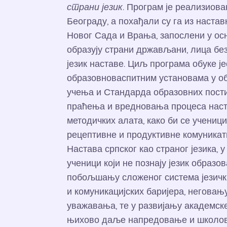
страни језик
. Програм је реализиова
Београду, а похађали су га из наста
Новог Сада и Врања, запослени у ос
образују страни држављани, лица без
језик наставе. Циљ програма обуке ј
образовноваспитним установама у о
учења и Стандарда образовних постиг
праћења и вредновања процеса наст
методичких алата, како би се учениц
рецептивне и продуктивне комуникат
Настава српског као страног језика, 
ученици који не познају језик образо
побољшању сложеног система језички
и комуникацијских баријера, неговањ
уважавања, те у развијању академске
њихово даље напредовање и школова