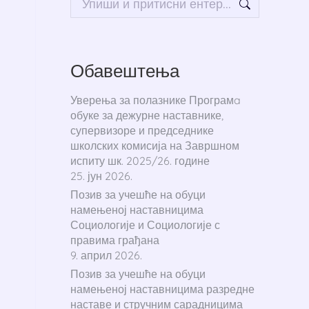
Обавештења
Уверења за полазнике Програмa
обуке за дежурне наставнике,
супервизоре и председнике
школских комисија на Завршном
испиту шк. 2025/26. године
25. јун 2026.
Позив за учешће на обуци
намењеној наставницима
Социологије и Социологије с
правима грађана
9. април 2026.
Позив за учешће на обуци
намењеној наставницима разредне
наставе и стручним сарадницима