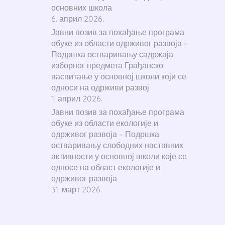
основних школа
6. април 2026.
Јавни позив за похађање програма
обуке из области одрживог развоја –
Подршка остваривању садржаја
изборног предмета Грађанско
васпитање у основној школи који се
односи на одрживи развој
1. април 2026.
Јавни позив за похађање програма
обуке из области екологије и
одрживог развоја – Подршка
остваривању слободних наставних
активности у основној школи које се
односе на област екологије и
одрживог развоја
31. март 2026.