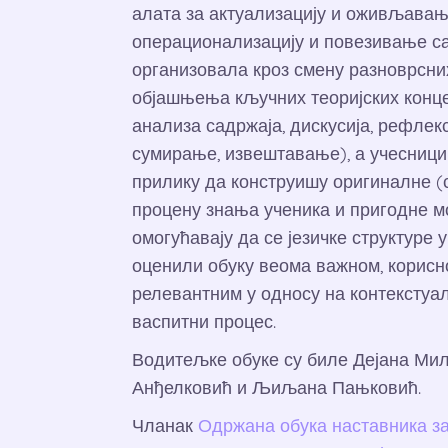
алата за актуализацију и оживљавањ
операционализацију и повезивање са
организовала кроз смену разноврсни
објашњења кључних теоријских концеп
анализа садржаја, дискусија, рефлек
сумирање, извештавање), а учесници
прилику да конструишу оригиналне (
процену знања ученика и пригодне мо
омогућавају да се језичке структуре 
оценили обуку веома важном, корисн
релевантним у односу на контекстуал
васпитни процес.
Водитељке обуке су биле Дејана Мил
Анђелковић и Љиљана Пањковић.
Чланак
Одржана обука наставника за