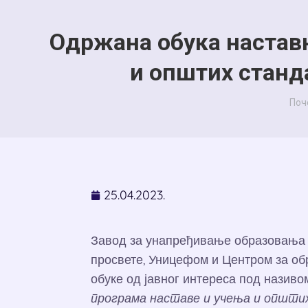
Одржана обука наставн
и општих станда
You
Поч
25.04.2023.
Завод за унапређивање образовања 
просвете, Уницефом и Центром за обр
обуке од јавног интереса под назив
програма наставе и учења и општих