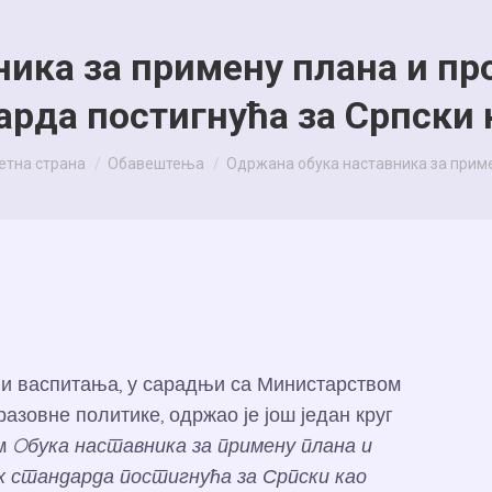
ика за примену плана и пр
рда постигнућа за Српски 
 are here:
етна страна
Обавештења
Одржана обука наставника за прим
и васпитања, у сарадњи са Министарством
азовне политике, одржао је још један круг
ом
Oбука наставника за примену плана и
 стандарда постигнућа за Српски као