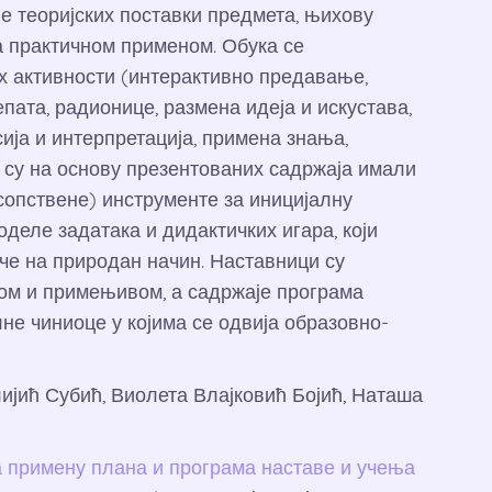
е теоријских поставки предмета, њихову
 практичном применом. Обука се
х активности (интерактивно предавање,
ата, радионице, размена идеја и искустава,
сија и интерпретација, примена знања,
 су на основу презентованих садржаја имали
сопствене) инструменте за иницијалну
деле задатака и дидактичких игара, који
уче на природан начин. Наставници су
ом и примењивом, а садржаје програма
не чиниоце у којима се одвија образовно-
ијић Субић, Виолета Влајковић Бојић, Наташа
 примену плана и програма наставе и учења