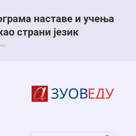
ограма наставе и учења
као страни језик
ену…