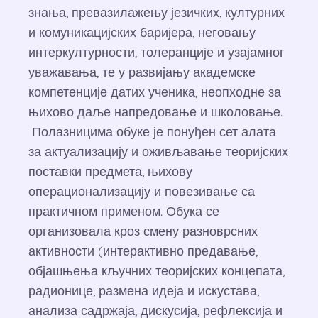
знања, превазилажењу језичких, културних
и комуникацијских баријера, неговању
интеркултурности, толеранције и узајамног
уважавања, те у развијању академске
компетенције датих ученика, неопходне за
њихово даље напредовање и школовање.
Полазницима обуке је понуђен сет алата
за актуализацију и оживљавање теоријских
поставки предмета, њихову
операционализацију и повезивање са
практичном применом. Обука се
организовала кроз смену разноврсних
активности (интерактивно предавање,
објашњења кључних теоријских концепата,
радионице, размена идеја и искустава,
анализа садржаја, дискусија, рефлексија и