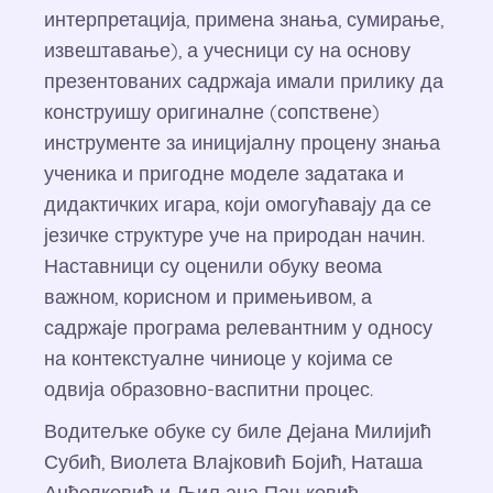
интерпретација, примена знања, сумирање,
извештавање), а учесници су на основу
презентованих садржаја имали прилику да
конструишу оригиналне (сопствене)
инструменте за иницијалну процену знања
ученика и пригодне моделе задатака и
дидактичких игара, који омогућавају да се
језичке структуре уче на природан начин.
Наставници су оценили обуку веома
важном, корисном и примењивом, а
садржаје програма релевантним у односу
на контекстуалне чиниоце у којима се
одвија образовно-васпитни процес.
Водитељке обуке су биле Дејана Милијић
Субић, Виолета Влајковић Бојић, Наташа
Анђелковић и Љиљана Пањковић.