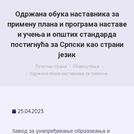
Одржана обука наставника за
примену плана и програма наставе
и учења и општих стандарда
постигнућа за Српски као страни
језик
You are here:
Почетна страна
Обавештења
Одржана обука наставника за примену…
25.04.2023.
Завод за унапређивање образовања и