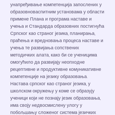
унапређивање компетенција запослених у
образовноваспитним установама у области
примене Плана и програма наставе и
учења и Стандарда образовних постигнућа
Српског као страног језика, планирања,
праћења и вредновања процеса наставе и
учења те развијања сопствених
методичких алата, како би се ученицима
омогућило да развијају неопходне
рецептивне и продуктивне комуникативне
компетенције на језику образовања.
Настава српског као страног језика, у
школском окружењу у коме се образују
ученици који не познају језик образовања,
има своју недвосмислену улогу у
побољшању сложеног система језичких