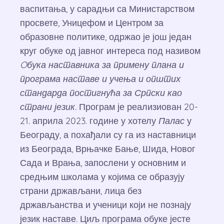
васпитања, у сарадњи са Министарством
просвете, Уницефом и Центром за
образовне политике, одржао је још један
круг обуке од јавног интереса под називом
Oбука наставника за примену плана и
програма наставе и учења и општих
стандарда постигнућа за Српски као
страни језик
. Програм је реализиован 20-
21. априла 2023. године у хотелу
Палас
у
Београду, а похађали су га из наставници
из Београда, Врњачке Бање, Шида, Новог
Сада и Врања, запослени у основним и
средњим школама у којима се образују
страни држављани, лица без
држављанства и ученици који не познају
језик наставе. Циљ програма обуке јесте