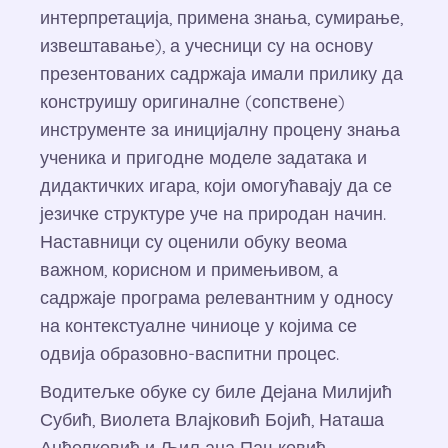
интерпретација, примена знања, сумирање,
извештавање), а учесници су на основу
презентованих садржаја имали прилику да
конструишу оригиналне (сопствене)
инструменте за иницијалну процену знања
ученика и пригодне моделе задатака и
дидактичких игара, који омогућавају да се
језичке структуре уче на природан начин.
Наставници су оценили обуку веома
важном, корисном и примењивом, а
садржаје програма релевантним у односу
на контекстуалне чиниоце у којима се
одвија образовно-васпитни процес.
Водитељке обуке су биле Дејана Милијић
Субић, Виолета Влајковић Бојић, Наташа
Анђелковић и Љиљана Пањковић.