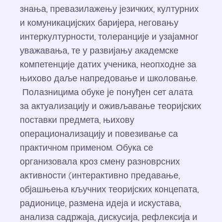
знања, превазилажењу језичких, културних
и комуникацијских баријера, неговању
интеркултурности, толеранције и узајамног
уважавања, те у развијању академске
компетенције датих ученика, неопходне за
њихово даље напредовање и школовање.
Полазницима обуке је понуђен сет алата
за актуализацију и оживљавање теоријских
поставки предмета, њихову
операционализацију и повезивање са
практичном применом. Обука се
организовала кроз смену разноврсних
активности (интерактивно предавање,
објашњења кључних теоријских концепата,
радионице, размена идеја и искустава,
анализа садржаја, дискусија, рефлексија и