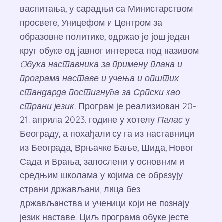
васпитања, у сарадњи са Министарством
просвете, Уницефом и Центром за
образовне политике, одржао је још један
круг обуке од јавног интереса под називом
Oбука наставника за примену плана и
програма наставе и учења и општих
стандарда постигнућа за Српски као
страни језик
. Програм је реализиован 20-
21. априла 2023. године у хотелу
Палас
у
Београду, а похађали су га из наставници
из Београда, Врњачке Бање, Шида, Новог
Сада и Врања, запослени у основним и
средњим школама у којима се образују
страни држављани, лица без
држављанства и ученици који не познају
језик наставе. Циљ програма обуке јесте