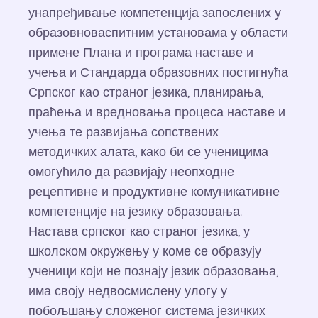
унапређивање компетенција запослених у
образовноваспитним установама у области
примене Плана и програма наставе и
учења и Стандарда образовних постигнућа
Српског као страног језика, планирања,
праћења и вредновања процеса наставе и
учења те развијања сопствених
методичких алата, како би се ученицима
омогућило да развијају неопходне
рецептивне и продуктивне комуникативне
компетенције на језику образовања.
Настава српског као страног језика, у
школском окружењу у коме се образују
ученици који не познају језик образовања,
има своју недвосмислену улогу у
побољшању сложеног система језичких