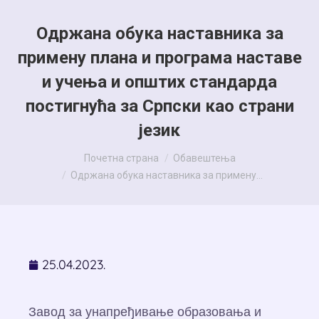
Одржана обука наставника за
примену плана и програма наставе
и учења и општих стандарда
постигнућа за Српски као страни
језик
You are here:
Почетна страна
Обавештења
Одржана обука наставника за примену…
25.04.2023.
Завод за унапређивање образовања и