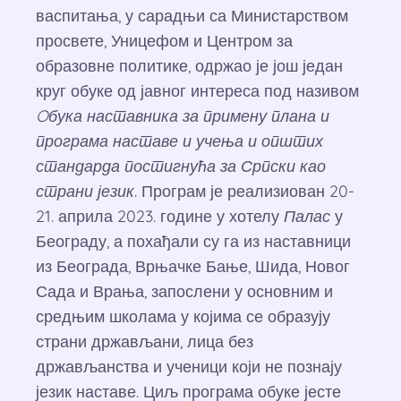
васпитања, у сарадњи са Министарством
просвете, Уницефом и Центром за
образовне политике, одржао је још један
круг обуке од јавног интереса под називом
Oбука наставника за примену плана и
програма наставе и учења и општих
стандарда постигнућа за Српски као
страни језик
. Програм је реализиован 20-
21. априла 2023. године у хотелу
Палас
у
Београду, а похађали су га из наставници
из Београда, Врњачке Бање, Шида, Новог
Сада и Врања, запослени у основним и
средњим школама у којима се образују
страни држављани, лица без
држављанства и ученици који не познају
језик наставе. Циљ програма обуке јесте