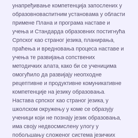
унапређивање компетенција запослених у
образовноваспитним установама у области
примене Плана и програма наставе и
учења и Стандарда образовних постигнућа
Српског као страног језика, планирања,
праћења и вредновања процеса наставе и
учења те развијања сопствених
методичких алата, како би се ученицима
омогућило да развијају неопходне
рецептивне и продуктивне комуникативне
компетенције на језику образовања.
Настава српског као страног језика, у
школском окружењу у коме се образују
ученици који не познају језик образовања,
има своју недвосмислену улогу у
побољшању сложеног система језичких