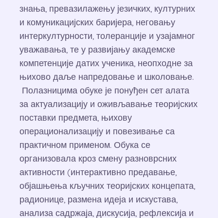
знања, превазилажењу језичких, културних
и комуникацијских баријера, неговању
интеркултурности, толеранције и узајамног
уважавања, те у развијању академске
компетенције датих ученика, неопходне за
њихово даље напредовање и школовање.
Полазницима обуке је понуђен сет алата
за актуализацију и оживљавање теоријских
поставки предмета, њихову
операционализацију и повезивање са
практичном применом. Обука се
организовала кроз смену разноврсних
активности (интерактивно предавање,
објашњења кључних теоријских концепата,
радионице, размена идеја и искустава,
анализа садржаја, дискусија, рефлексија и