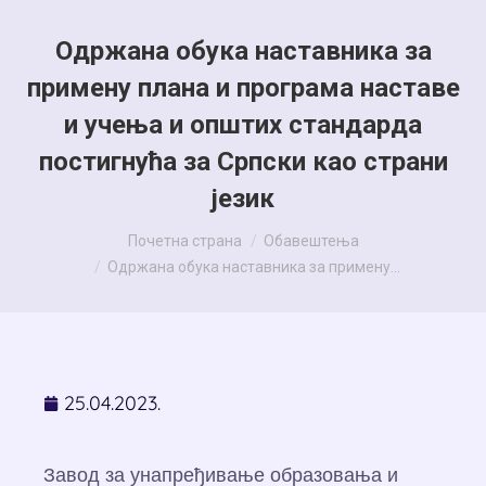
Одржана обука наставника за
примену плана и програма наставе
и учења и општих стандарда
постигнућа за Српски као страни
језик
You are here:
Почетна страна
Обавештења
Одржана обука наставника за примену…
25.04.2023.
Завод за унапређивање образовања и