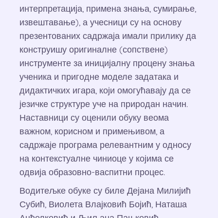
интерпретација, примена знања, сумирање,
извештавање), а учесници су на основу
презентованих садржаја имали прилику да
конструишу оригиналне (сопствене)
инструменте за иницијалну процену знања
ученика и пригодне моделе задатака и
дидактичких игара, који омогућавају да се
језичке структуре уче на природан начин.
Наставници су оценили обуку веома
важном, корисном и примењивом, а
садржаје програма релевантним у односу
на контекстуалне чиниоце у којима се
одвија образовно-васпитни процес.
Водитељке обуке су биле Дејана Милијић
Субић, Виолета Влајковић Бојић, Наташа
Анђелковић и Љиљана Пањковић.