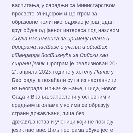
васпитања, у сарадњи са Министарством
просвете, Уницефом и Центром за
образовне политике, одржао је још један
круг обуке од јавног интереса под називом
Oбука наставника за примену плана и
програма наставе и учења и општих
стандарда постигнућа за Српски као
страни језик
. Програм је реализиован 20-
21. априла 2023. године у хотелу
Палас
у
Београду, а похађали су га из наставници
из Београда, Врњачке Бање, Шида, Новог
Сада и Врања, запослени у основним и
средњим школама у којима се образују
страни држављани, лица без
држављанства и ученици који не познају
језик наставе. Циљ програма обуке јесте