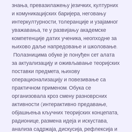
знања, превазилажењу језичких, културних
и комуникацијских баријера, неговању
интеркултурности, толеранције и узајамног
уважавања, те у развијању академске
компетенције датих ученика, неопходне за
њихово даље напредовање и школовање.
Полазницима обуке је понуђен сет алата
за актуализацију и оживљавање теоријских
поставки предмета, њихову
операционализацију и повезивање са
практичном применом. Обука се
организовала кроз смену разноврсних
активности (интерактивно предавање,
објашњења кључних теоријских концепата,
радионице, размена идеја и искустава,
анализа садржаја, дискусија, рефлексија и