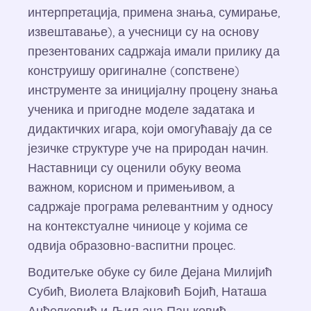
интерпретација, примена знања, сумирање,
извештавање), а учесници су на основу
презентованих садржаја имали прилику да
конструишу оригиналне (сопствене)
инструменте за иницијалну процену знања
ученика и пригодне моделе задатака и
дидактичких игара, који омогућавају да се
језичке структуре уче на природан начин.
Наставници су оценили обуку веома
важном, корисном и примењивом, а
садржаје програма релевантним у односу
на контекстуалне чиниоце у којима се
одвија образовно-васпитни процес.
Водитељке обуке су биле Дејана Милијић
Субић, Виолета Влајковић Бојић, Наташа
Анђелковић и Љиљана Пањковић.