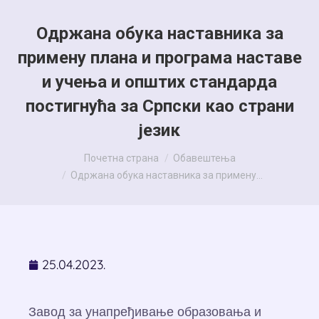
Одржана обука наставника за
примену плана и програма наставе
и учења и општих стандарда
постигнућа за Српски као страни
језик
You are here:
Почетна страна
Обавештења
Одржана обука наставника за примену…
25.04.2023.
Завод за унапређивање образовања и