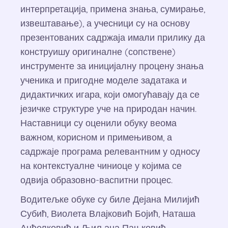
интерпретација, примена знања, сумирање,
извештавање), а учесници су на основу
презентованих садржаја имали прилику да
конструишу оригиналне (сопствене)
инструменте за иницијалну процену знања
ученика и пригодне моделе задатака и
дидактичких игара, који омогућавају да се
језичке структуре уче на природан начин.
Наставници су оценили обуку веома
важном, корисном и примењивом, а
садржаје програма релевантним у односу
на контекстуалне чиниоце у којима се
одвија образовно-васпитни процес.
Водитељке обуке су биле Дејана Милијић
Субић, Виолета Влајковић Бојић, Наташа
Анђелковић и Љиљана Пањковић.