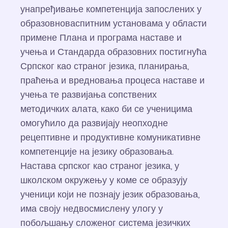
унапређивање компетенција запослених у
образовноваспитним установама у области
примене Плана и програма наставе и
учења и Стандарда образовних постигнућа
Српског као страног језика, планирања,
праћења и вредновања процеса наставе и
учења те развијања сопствених
методичких алата, како би се ученицима
омогућило да развијају неопходне
рецептивне и продуктивне комуникативне
компетенције на језику образовања.
Настава српског као страног језика, у
школском окружењу у коме се образују
ученици који не познају језик образовања,
има своју недвосмислену улогу у
побољшању сложеног система језичких