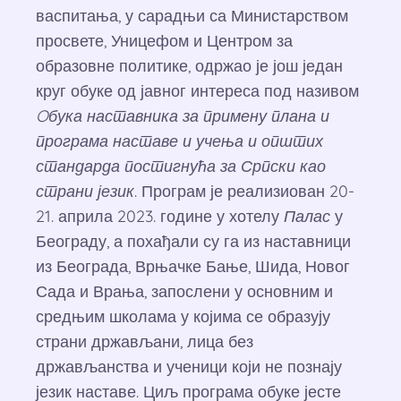
васпитања, у сарадњи са Министарством
просвете, Уницефом и Центром за
образовне политике, одржао је још један
круг обуке од јавног интереса под називом
Oбука наставника за примену плана и
програма наставе и учења и општих
стандарда постигнућа за Српски као
страни језик
. Програм је реализиован 20-
21. априла 2023. године у хотелу
Палас
у
Београду, а похађали су га из наставници
из Београда, Врњачке Бање, Шида, Новог
Сада и Врања, запослени у основним и
средњим школама у којима се образују
страни држављани, лица без
држављанства и ученици који не познају
језик наставе. Циљ програма обуке јесте