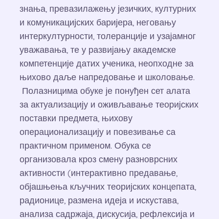
знања, превазилажењу језичких, културних
и комуникацијских баријера, неговању
интеркултурности, толеранције и узајамног
уважавања, те у развијању академске
компетенције датих ученика, неопходне за
њихово даље напредовање и школовање.
Полазницима обуке је понуђен сет алата
за актуализацију и оживљавање теоријских
поставки предмета, њихову
операционализацију и повезивање са
практичном применом. Обука се
организовала кроз смену разноврсних
активности (интерактивно предавање,
објашњења кључних теоријских концепата,
радионице, размена идеја и искустава,
анализа садржаја, дискусија, рефлексија и