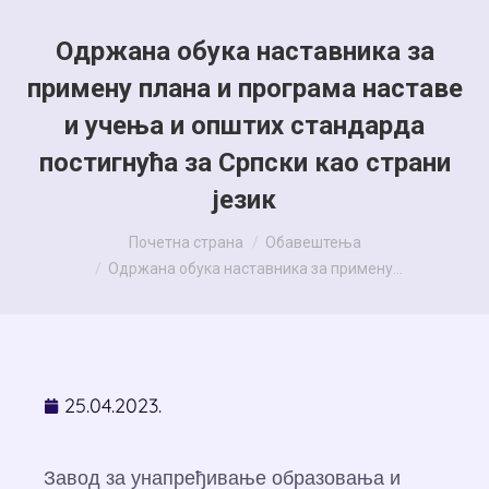
Одржана обука наставника за
примену плана и програма наставе
и учења и општих стандарда
постигнућа за Српски као страни
језик
You are here:
Почетна страна
Обавештења
Одржана обука наставника за примену…
25.04.2023.
Завод за унапређивање образовања и