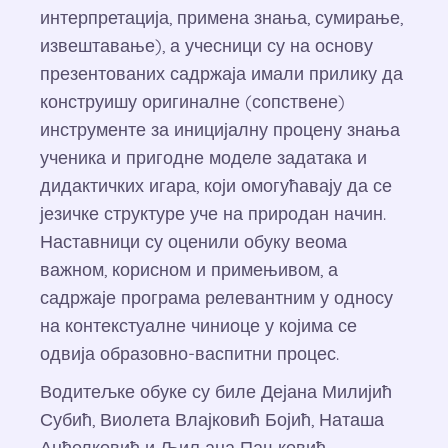
интерпретација, примена знања, сумирање,
извештавање), а учесници су на основу
презентованих садржаја имали прилику да
конструишу оригиналне (сопствене)
инструменте за иницијалну процену знања
ученика и пригодне моделе задатака и
дидактичких игара, који омогућавају да се
језичке структуре уче на природан начин.
Наставници су оценили обуку веома
важном, корисном и примењивом, а
садржаје програма релевантним у односу
на контекстуалне чиниоце у којима се
одвија образовно-васпитни процес.
Водитељке обуке су биле Дејана Милијић
Субић, Виолета Влајковић Бојић, Наташа
Анђелковић и Љиљана Пањковић.