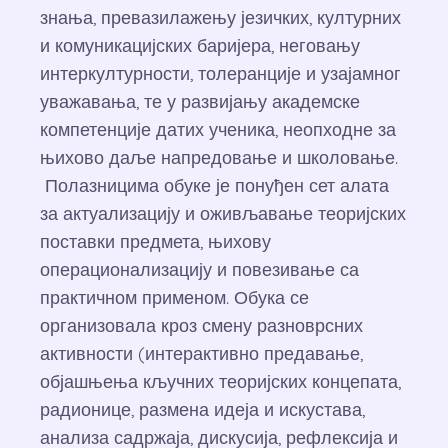
знања, превазилажењу језичких, културних
и комуникацијских баријера, неговању
интеркултурности, толеранције и узајамног
уважавања, те у развијању академске
компетенције датих ученика, неопходне за
њихово даље напредовање и школовање.
Полазницима обуке је понуђен сет алата
за актуализацију и оживљавање теоријских
поставки предмета, њихову
операционализацију и повезивање са
практичном применом. Обука се
организовала кроз смену разноврсних
активности (интерактивно предавање,
објашњења кључних теоријских концепата,
радионице, размена идеја и искустава,
анализа садржаја, дискусија, рефлексија и