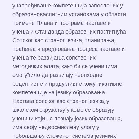
унапређивање компетенција запослених у
образовноваспитним установама у области
примене Плана и програма наставе и
учења и Стандарда образовних постигнућа
Српског као страног језика, планирања,
праћења и вредновања процеса наставе и
учења те развијања сопствених
методичких алата, како би се ученицима
омогућило да развијају неопходне
рецептивне и продуктивне комуникативне
компетенције на језику образовања.
Настава српског као страног језика, у
школском окружењу у коме се образују
ученици који не познају језик образовања,
има своју недвосмислену улогу у
побољшању сложеног система језичких