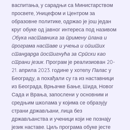
васпитања, у сарадњи са Министарством
просвете, Уницефом и Центром за
образовне политике, одржао је још један
круг обуке од јавног интереса под називом
Oбука наставника за примену плана и
програма наставе и учења и општих
стандарда постигнућа за Српски као
страни језик
. Програм је реализиован 20-
21. априла 2023. године у хотелу
Палас
у
Београду, а похађали су га из наставници
из Београда, Врњачке Бање, Шида, Новог
Сада и Врања, запослени у основним и
средњим школама у којима се образују
страни држављани, лица без
држављанства и ученици који не познају
језик наставе. Циљ програма обуке јесте