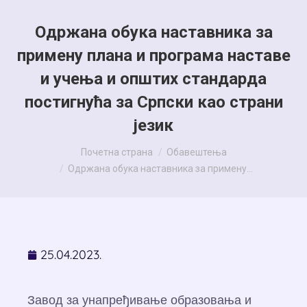
Одржана обука наставника за
примену плана и програма наставе
и учења и општих стандарда
постигнућа за Српски као страни
језик
You are here:
Почетна страна
Обавештења
Одржана обука наставника за примену…
25.04.2023.
Завод за унапређивање образовања и