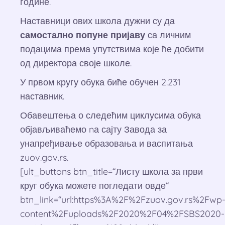
године.
Наставници ових школа дужни су да
самостално попуне пријаву
са личним
подацима према упутствима које ће добити
од директора своје школе.
У првом кругу обука биће обучен 2.231
наставник.
Обавештења о следећим циклусима обука
објављиваћемо nа сајту Завода за
унапређивање образовања и васпитања
zuov.gov.rs.
[ult_buttons btn_title=“Листу школа за први
круг обука можете погледати овде“
btn_link=“url:https%3A%2F%2Fzuov.gov.rs%2Fwp
content%2Fuploads%2F2020%2F04%2FSBS2020-