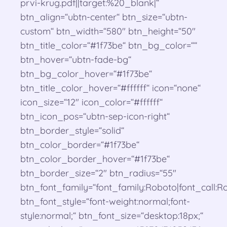
prvi-krug.pdf||target:%20_blank|“
btn_align=“ubtn-center“ btn_size=“ubtn-
custom“ btn_width=“580″ btn_height=“50″
btn_title_color=“#1f73be“ btn_bg_color=““
btn_hover=“ubtn-fade-bg“
btn_bg_color_hover=“#1f73be“
btn_title_color_hover=“#ffffff“ icon=“none“
icon_size=“12″ icon_color=“#ffffff“
btn_icon_pos=“ubtn-sep-icon-right“
btn_border_style=“solid“
btn_color_border=“#1f73be“
btn_color_border_hover=“#1f73be“
btn_border_size=“2″ btn_radius=“55″
btn_font_family=“font_family:Roboto|font_call:Ro
btn_font_style=“font-weight:normal;font-
style:normal;“ btn_font_size=“desktop:18px;“