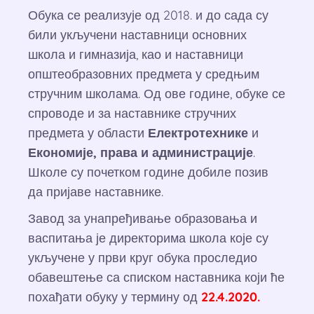
Обука се реализује од 2018. и до сада су
били укључени наставници основних
школа и гимназија, као и наставници
општеобразовних предмета у средњим
стручним школама. Од ове године, обуке се
спроводе и за наставнике стручних
предмета у области
Електротехнике
и
Економије, права и администрације
.
Школе су почетком године добиле позив
да пријаве наставнике.
Завод за унапређивање образовања и
васпитања је директорима школа које су
укључене у први круг обука проследио
обавештење са списком наставника који ће
похађати обуку у термину од
22.4.2020.