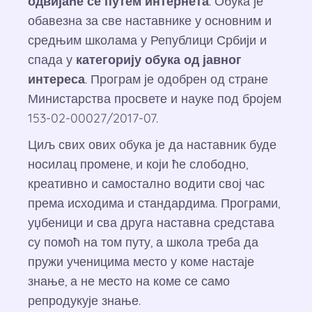
одвијаће се путем интернета
. Обука је
обавезна за све наставнике у основним и
средњим школама у Републици Србији и
спада у
категорију обука од јавног
интереса
. Програм је одобрен од стране
Министарства просвете и науке под бројем
153-02-00027/2017-07.
Циљ свих ових обука је да наставник буде
носилац промене, и који ће слободно,
креативно и самостално водити свој час
према исходима и стандардима. Програми,
уџбеници и сва друга наставна средстава
су помоћ на том путу, а школа треба да
пружи ученицима место у коме настаје
знање, а не место на коме се само
репродукује знање.