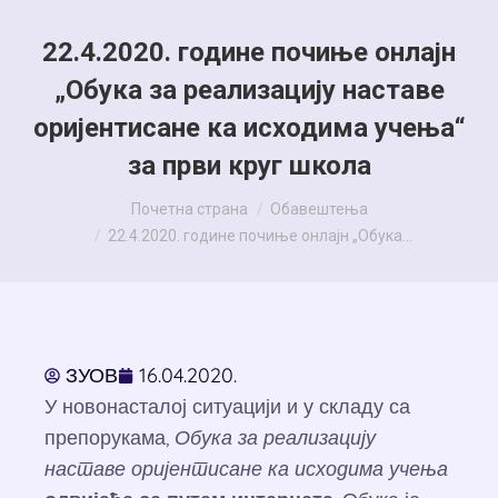
22.4.2020. године почиње онлајн
„Обука за реализацију наставе
оријентисане ка исходима учења“
за први круг школа
You are here:
Почетна страна
Обавештења
22.4.2020. године почиње онлајн „Обука…
ЗУОВ
16.04.2020.
У новонасталој ситуацији и у складу са
препорукама,
Обука
за реализацију
наставе оријентисане ка исходима учења