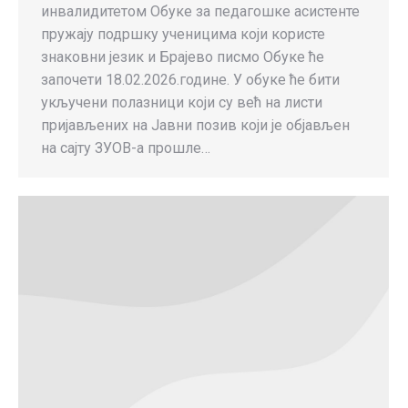
инвалидитетом Обуке за педагошке асистенте
пружају подршку ученицима који користе
знаковни језик и Брајево писмо Обуке ће
започети 18.02.2026.године. У обуке ће бити
укључени полазници који су већ на листи
пријављених на Јавни позив који је објављен
на сајту ЗУОВ-а прошле…