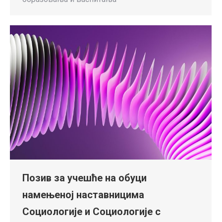
Позив за учешће на обуци
намењеној наставницима
Социологије и Социологије с