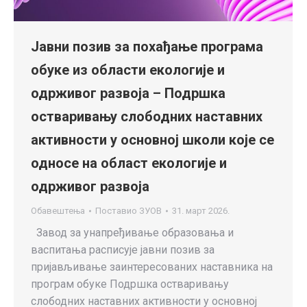
Јавни позив за похађање програма
обуке из области екологије и
одрживог развоја – Подршка
остваривању слободних наставних
активности у основној школи које се
односе на област екологије и
одрживог развоја
Обавештења
Поставио
ЗУОВ
31. март 2026.
Завод за унапређивање образовања и
васпитања расписује јавни позив за
пријављивање заинтересованих наставника на
програм обуке Подршка остваривању
слободних наставних активности у основној