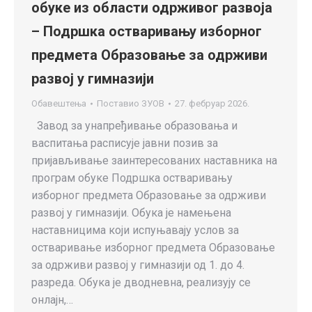
обуке из области одрживог развоја
– Подршка остваривању изборног
предмета Образовање за одрживи
развој у гимназији
Обавештења
Поставио
ЗУОВ
27. фебруар 2026.
Завод за унапређивање образовања и
васпитања расписује јавни позив за
пријављивање заинтересованих наставника на
програм обуке Подршка остваривању
изборног предмета Образовање за одрживи
развој у гимназији. Обука је намењена
наставницима који испуњавају услов за
остваривање изборног предмета Образовање
за одрживи развој у гимназији од 1. до 4.
разреда. Обука је дводневна, реализују се
онлајн,…