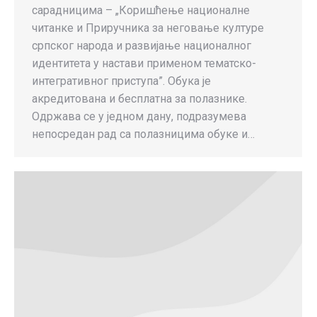
сарадницима – „Коришћење националне
читанке и Приручника за неговање културе
српског народа и развијање националног
идентитета у настави применом тематско-
интегративног приступа”. Обука је
акредитована и бесплатна за полазнике.
Одржава се у једном дану, подразумева
непосредан рад са полазницима обуке и…