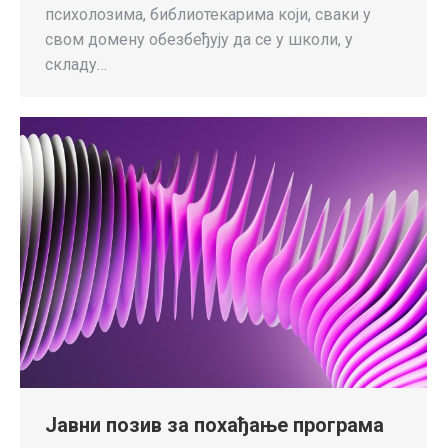
психолозима, библиотекарима који, сваки у
свом домену обезбеђују да се у школи, у
складу…
Јавни позив за похађање програма