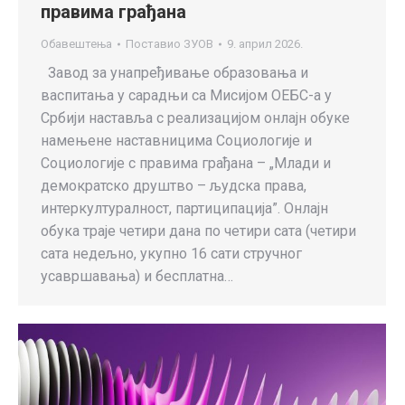
правима грађана
Обавештења
Поставио
ЗУОВ
9. април 2026.
Завод за унапређивање образовања и
васпитања у сарадњи са Мисијом ОЕБС-а у
Србији наставља с реализацијом онлајн обуке
намењене наставницима Социологије и
Социологије с правима грађана – „Млади и
демократско друштво – људска права,
интеркултуралност, партиципација”. Онлаjн
обука траје четири дана по четири сата (четири
сата недељно, укупно 16 сати стручног
усавршавања) и бесплатна…