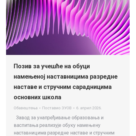
Позив за учешће на обуци
намењеној наставницима разредне
наставе и стручним сарадницима
основних школа
Обавештења
Поставио
ЗУОВ
6. април 2026.
Завод за унапређивање образовања и
васпитања реализује обуку намењену
наставницима разредне наставе и стручним