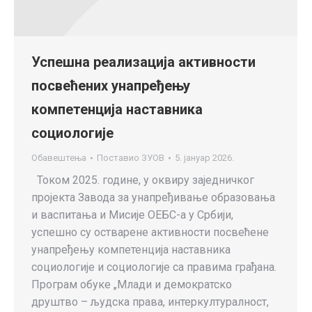
Успешна реализација активности
посвећених унапређењу
компетенција наставника
социологије
Обавештења
Поставио
ЗУОВ
5. јануар 2026.
Током 2025. године, у оквиру заједничког
пројекта Завода за унапређивање образовања
и васпитања и Мисије ОЕБС-а у Србији,
успешно су остварене активности посвећене
унапређењу компетенција наставника
социологије и социологије са правима грађана.
Програм обуке „Млади и демократско
друштво – људска права, интеркултуралност,