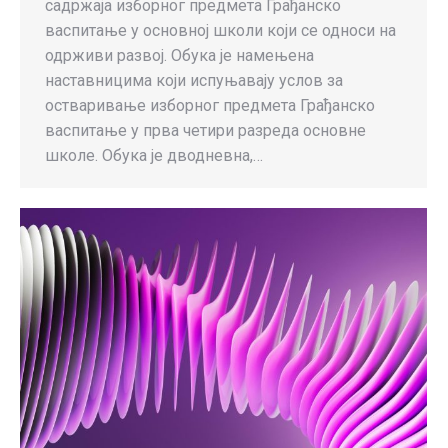
садржаја изборног предмета Грађанско
васпитање у основној школи који се односи на
одрживи развој. Обука је намењена
наставницима који испуњавају услов за
остваривање изборног предмета Грађанско
васпитање у прва четири разреда основне
школе. Обука је дводневна,…