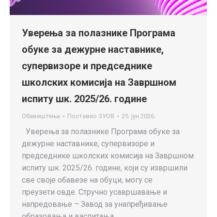
Уверења за полазнике Програмa
обуке за дежурне наставнике,
супервизоре и председнике
школских комисија на Завршном
испиту шк. 2025/26. године
Обавештења
Поставио
ЗУОВ
25. јун 2026.
Уверења за полазнике Програмa обуке за
дежурне наставнике, супервизоре и
председнике школских комисија на Завршном
испиту шк. 2025/26. године, који су извршили
све своје обавезе на обуци, могу се
преузети овде. ​Стручно усавршавање и
напредовање – Завод за унапређивање
образовања и васпитања