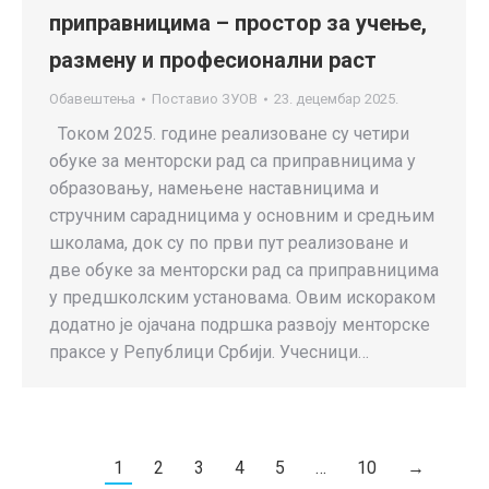
приправницима – простор за учење,
размену и професионални раст
Обавештења
Поставио
ЗУОВ
23. децембар 2025.
Током 2025. године реализоване су четири
обуке за менторски рад са приправницима у
образовању, намењене наставницима и
стручним сарадницима у основним и средњим
школама, док су по први пут реализоване и
две обуке за менторски рад са приправницима
у предшколским установама. Овим искораком
додатно је ојачана подршка развоју менторске
праксе у Републици Србији. Учесници…
1
2
3
4
5
…
10
→