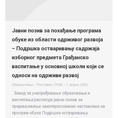
Јавни позив за похађање програма
обуке из области одрживог развоја
– Подршка остваривању садржаја
изборног предмета Грађанско
васпитање у основној школи који се
односи на одрживи развој
Обавештења
Поставио
ЗУОВ
1. април 2026.
Завод за унапређивање образовања и
васпитања расписује јавни позив за
пријављивање заинтересованих наставника на
програм обуке Подршка остваривању