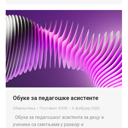
Обуке за педагошке асистенте
Обавештења
Поставио
ЗУОВ
9. фебруар 2026.
Oбукa за педагошког асистента за децу и
ученике са сметњама у развоју и