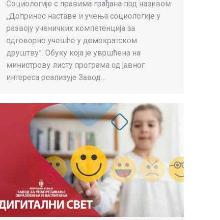
Социологије с правима грађана под називом
„Допринос наставе и учења социологије у
развоју ученичких компетенција за
одговорно учешће у демократском
друштву”. Обуку која је увршћена на
министрову листу програма од јавног
интереса реализује Завод…