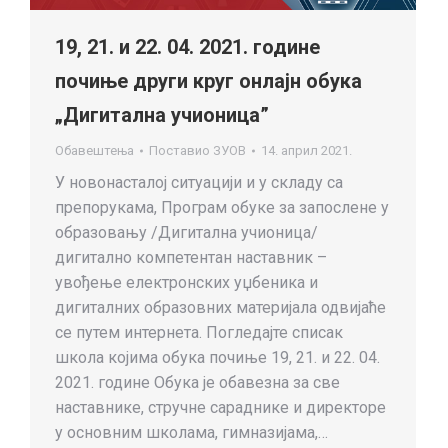
19, 21. и 22. 04. 2021. године
почиње други круг онлајн обука
„Дигитална учионица”
Обавештења
Поставио
ЗУОВ
14. април 2021.
У новонасталој ситуацији и у складу са
препорукама, Програм обуке за запослене у
образовању /Дигитална учионица/
дигитално компетентан наставник –
увођење електронских уџбеника и
дигиталних образовних материјала одвијаће
се путем интернета. Погледајте списак
школа којима обука почиње 19, 21. и 22. 04.
2021. године Обука је обавезна за све
наставнике, стручне сараднике и директоре
у основним школама, гимназијама,…