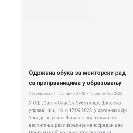
Одржана обука за менторски рад
са приправницима у образовању
Обавештења
Поставио
ЗУОВ
1. септембар 2022.
У ОШ „Свети Сава“, у Суботинцу, Школска
управа Ниш, 16. и 17.09.2022. у организацији
Завода за унапређивање образовања и
васпитања, реализован је непосредан део
Програма обуке за менторски рад са