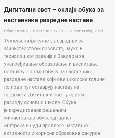
Дигитални свет – онлајн обука за
наставнике разредне наставе
Обавештења
Поставио
ЗУОВ
16. септембар 2021.
Учитељски факултет, у сарадњи са
Министарством просвете, науке и
технолошког развија и Заводом за
унапређивање образовања и васпитања,
организује онлајн обуку за наставнике
разредне наставе који ове школске године
по први пут остварују наставу из
предмета Дигитални свет у првом
разреду основне школе. Обука
је акредитована решењем
министра као обука од јавног
интереса и нуди предлоге наставних
активности и корисне образовне ресурсе