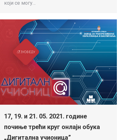
који се могу…
17, 19. и 21. 05. 2021. године
почиње трећи круг онлајн обука
„Дигитална учионица”