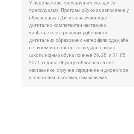
У новонасталој ситуацији и у складу са
препорукама, Програм обуке за запослене у
образовању /Дигитална учионица/
дигитално компетентан наставник –
увођење електронских уџбеника и
дигиталних образовних материјала одвијаће
се путем интернета. Погледајте списак
школа којима обука почиње 26, 28. и 31. 05.
2021. године Обука је обавезна за све
наставнике, стручне сараднике и директоре
у основним школама, гимназијама,…