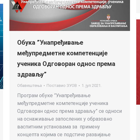
Обука ”Унапређивање
међупредметне компетенције
ученика Одговоран однос према
здрављу”
Обавештења
Поставио
ЗУОВ
1. јул 2021.
Програм обуке ”Унапређивање
међупредметне компетенције ученика
Одговоран однос према здрављу” се односи
на оснаживање запослених у образовно
васпитним установама за примену
концепта којима се подстиче развијање