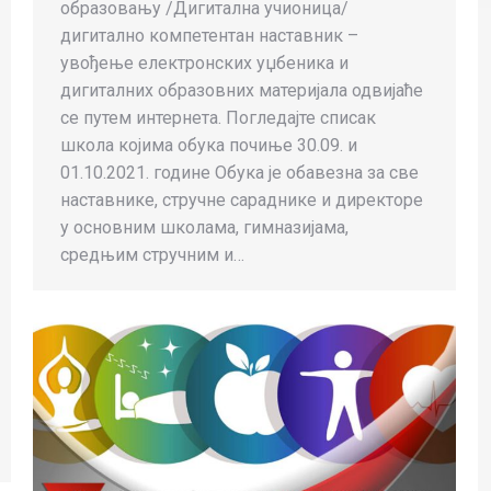
образовању /Дигитална учионица/
дигитално компетентан наставник –
увођење електронских уџбеника и
дигиталних образовних материјала одвијаће
се путем интернета. Погледајте списак
школа којима обука почиње 30.09. и
01.10.2021. године Обука је обавезна за све
наставнике, стручне сараднике и директоре
у основним школама, гимназијама,
средњим стручним и…