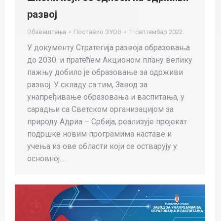
развој
Обавештења
Поставио
ЗУОВ
1. септембар 2022.
У документу Стратегија развоја образовања
до 2030. и пратећем Акционом плану велику
пажњу добило је образовање за одрживи
развој. У складу са тим, Завод за
унапређивање образовања и васпитања, у
сарадњи са Светском организацијом за
природу Адриа – Србија, реализује пројекат
подршке новим програмима наставе и
учења из ове области који се остварују у
основној…