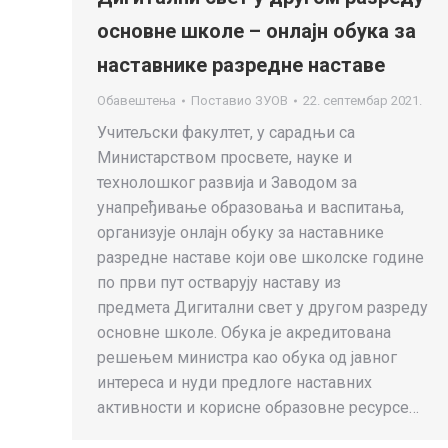
основне школе – онлајн обука за
наставнике разредне наставе
Обавештења
Поставио
ЗУОВ
22. септембар 2021.
Учитељски факултет, у сарадњи са
Министарством просвете, науке и
технолошког развија и Заводом за
унапређивање образовања и васпитања,
организује онлајн обуку за наставнике
разредне наставе који ове школске године
по први пут остварују наставу из
предмета Дигитални свет у другом разреду
основне школе. Обука је акредитована
решењем министра као обука од јавног
интереса и нуди предлоге наставних
активности и корисне образовне ресурсе…