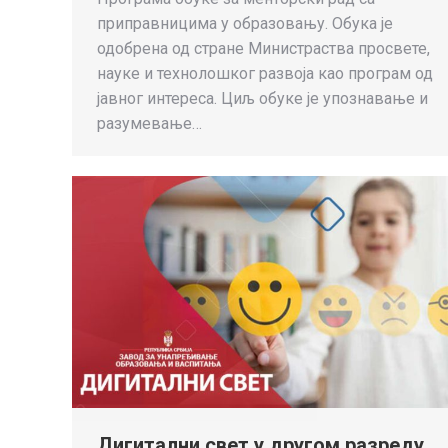
приправницима у образовању. Обука је
одобрена од стране Министраства просвете,
науке и технолошког развоја као програм од
јавног интереса. Циљ обуке је упознавање и
разумевање…
Дигитални свет у другом разреду