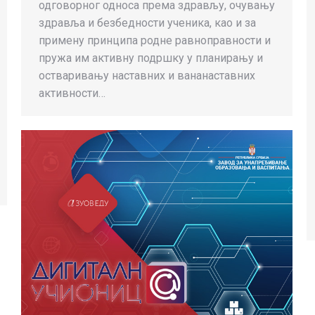
одговорног односа према здрављу, очувању
здравља и безбедности ученика, као и за
примену принципа родне равноправности и
пружа им активну подршку у планирању и
остваривању наставних и вананаставних
активности…