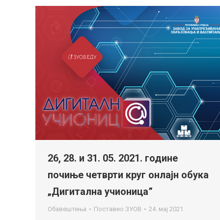
26, 28. и 31. 05. 2021. године
почиње четврти круг онлајн обука
„Дигитална учионица”
Обавештења
Поставио
ЗУОВ
24. мај 2021.