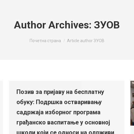
Author Archives:
ЗУОВ
You are here:
Почетна страна
Article author ЗУОВ
Позив за пријаву на бесплатну
обуку: Подршка остваривању
садржаја изборног програма
грађанско васпитање у основној
школи који се односи на одрживи