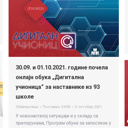
30.09. и 01.10.2021. године почела
онлајн обука „Дигитална
учионица” за наставнике из 93
школе
Обавештења
Поставио
ЗУОВ
4. октобар 2021.
У новонасталој ситуацији и у складу са
препорукама, Програм обуке за запослене у