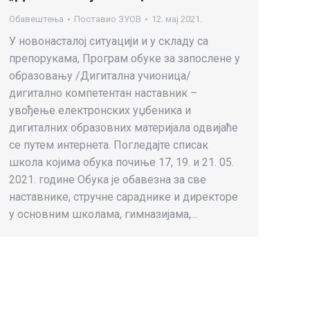
Обавештења
Поставио
ЗУОВ
12. мај 2021.
У новонасталој ситуацији и у складу са
препорукама, Програм обуке за запослене у
образовању /Дигитална учионица/
дигитално компетентан наставник –
увођење електронских уџбеника и
дигиталних образовних материјала одвијаће
се путем интернета. Погледајте списак
школа којима обука почиње 17, 19. и 21. 05.
2021. године Обука је обавезна за све
наставнике, стручне сараднике и директоре
у основним школама, гимназијама,…