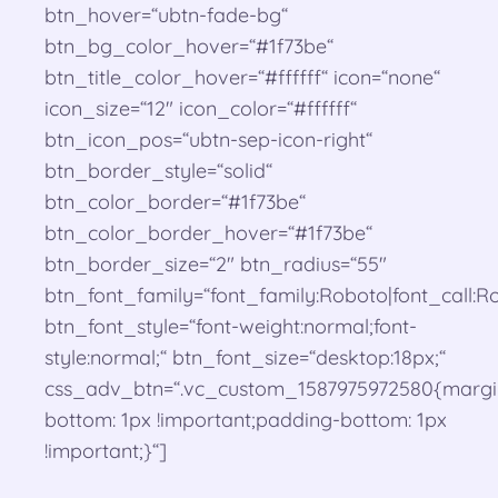
btn_hover=“ubtn-fade-bg“
btn_bg_color_hover=“#1f73be“
btn_title_color_hover=“#ffffff“ icon=“none“
icon_size=“12″ icon_color=“#ffffff“
btn_icon_pos=“ubtn-sep-icon-right“
btn_border_style=“solid“
btn_color_border=“#1f73be“
btn_color_border_hover=“#1f73be“
btn_border_size=“2″ btn_radius=“55″
btn_font_family=“font_family:Roboto|font_call:Ro
btn_font_style=“font-weight:normal;font-
style:normal;“ btn_font_size=“desktop:18px;“
css_adv_btn=“.vc_custom_1587975972580{margi
bottom: 1px !important;padding-bottom: 1px
!important;}“]