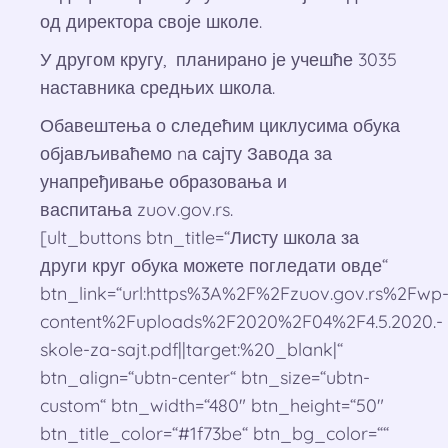
од директора своје школе.
У другом кругу, планирано је учешће 3035
наставника средњих школа.
Обавештења о следећим циклусима обука
објављиваћемо nа сајту Завода за
унапређивање образовања и
васпитања zuov.gov.rs.
[ult_buttons btn_title=“Листу школа за
други круг обука можете погледати овде“
btn_link=“url:https%3A%2F%2Fzuov.gov.rs%2Fwp
content%2Fuploads%2F2020%2F04%2F4.5.2020.-
skole-za-sajt.pdf||target:%20_blank|“
btn_align=“ubtn-center“ btn_size=“ubtn-
custom“ btn_width=“480″ btn_height=“50″
btn_title_color=“#1f73be“ btn_bg_color=““