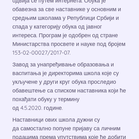
одвија се путем интернета. Обука је
обавезна за све наставнике у основним и
средњим школама у Републици Србији и
спада у категорију обука од јавног
интереса. Програм је одобрен од стране
Министарства просвете и науке под бројем
153-02-00027/2017-07.
Завод за унапређивање образовања и
васпитања је директорима школа које су
укључене у други круг обука проследио
обавештење са списком наставника који ће
похађати обуку у термину
од 4.5.2020. године.
Наставници ових школа дужни су
да самостално попуне пријаву са личним
подацима према упутствима које ће добити