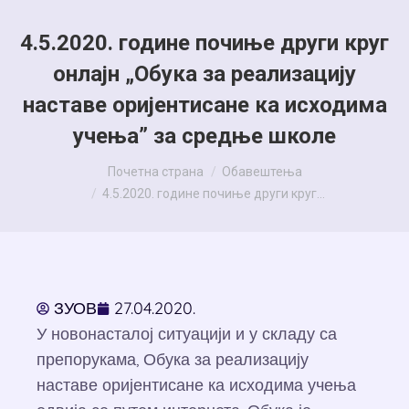
4.5.2020. године почиње други круг
онлајн „Обука за реализацију
наставе оријентисане ка исходима
учења” за средње школе
You are here:
Почетна страна
Обавештења
4.5.2020. године почиње други круг…
ЗУОВ
27.04.2020.
У новонасталој ситуацији и у складу са
препорукама, Обука за реализацију
наставе оријентисане ка исходима учења