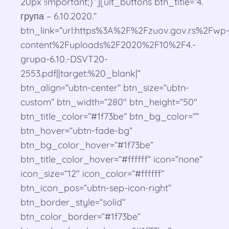
20px !important;}“][ult_buttons btn_title=“4.
група – 6.10.2020.“
btn_link=“url:https%3A%2F%2Fzuov.gov.rs%2Fwp
content%2Fuploads%2F2020%2F10%2F4.-
grupa-6.10.-DSVT20-
2553.pdf||target:%20_blank|“
btn_align=“ubtn-center“ btn_size=“ubtn-
custom“ btn_width=“280″ btn_height=“50″
btn_title_color=“#1f73be“ btn_bg_color=““
btn_hover=“ubtn-fade-bg“
btn_bg_color_hover=“#1f73be“
btn_title_color_hover=“#ffffff“ icon=“none“
icon_size=“12″ icon_color=“#ffffff“
btn_icon_pos=“ubtn-sep-icon-right“
btn_border_style=“solid“
btn_color_border=“#1f73be“