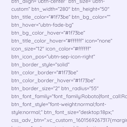
btn_align=“ubtn-center“ btn_size=“ubtn-
custom“ btn_width=“280″ btn_height=“50″
btn_title_color=“#1f73be“ btn_bg_color=““
btn_hover=“ubtn-fade-bg“
btn_bg_color_hover=“#1f73be“
btn_title_color_hover=“#ffffff“ icon=“none“
icon_size=“12″ icon_color=“#ffffff“
btn_icon_pos=“ubtn-sep-icon-right“
btn_border_style=“solid“
btn_color_border=“#1f73be“
btn_color_border_hover=“#1f73be“
btn_border_size=“2″ btn_radius=“55″
btn_font_family=“font_family:Roboto|font_call:Ro
btn_font_style=“font-weight:normal;font-
style:normal;“ btn_font_size=“desktop:18px;“
css_adv_btn=“.vc_custom_1601569267317{margi