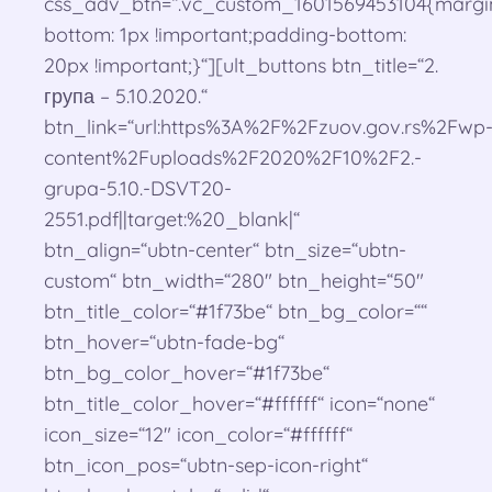
css_adv_btn=“.vc_custom_1601569453104{margi
bottom: 1px !important;padding-bottom:
20px !important;}“][ult_buttons btn_title=“2.
група – 5.10.2020.“
btn_link=“url:https%3A%2F%2Fzuov.gov.rs%2Fwp
content%2Fuploads%2F2020%2F10%2F2.-
grupa-5.10.-DSVT20-
2551.pdf||target:%20_blank|“
btn_align=“ubtn-center“ btn_size=“ubtn-
custom“ btn_width=“280″ btn_height=“50″
btn_title_color=“#1f73be“ btn_bg_color=““
btn_hover=“ubtn-fade-bg“
btn_bg_color_hover=“#1f73be“
btn_title_color_hover=“#ffffff“ icon=“none“
icon_size=“12″ icon_color=“#ffffff“
btn_icon_pos=“ubtn-sep-icon-right“