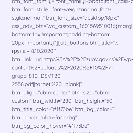
btn_font_family=“font_family:Roboto|font_call:Ro
btn_font_style=“font-weight:normal;font-
style:normal;“ btn_font_size=“desktop:18px;“
css_adv_btn=“.vc_custom_1601569510016{margi
bottom: 1px !important;padding-bottom:
20px !important;}“][ult_buttons btn_title=“7.
група – 8.10.2020.“
btn_link=“url:https%3A%2F%2Fzuov.gov.rs%2Fwp
content%2Fuploads%2F2020%2F10%2F7.-
grupa-8.10.-DSVT20-
2556.pdf||target:%20_blank|“
btn_align=“ubtn-center“ btn_size=“ubtn-
custom“ btn_width=“280″ btn_height=“50″
btn_title_color=“#1f73be“ btn_bg_color=““
btn_hover=“ubtn-fade-bg“
btn_bg_color_hover=“#1f73be“