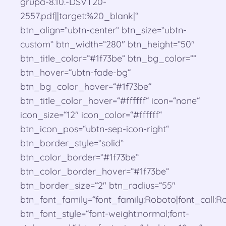
grupa-8.10.-DSVT20-
2557.pdf||target:%20_blank|“
btn_align=“ubtn-center“ btn_size=“ubtn-
custom“ btn_width=“280″ btn_height=“50″
btn_title_color=“#1f73be“ btn_bg_color=““
btn_hover=“ubtn-fade-bg“
btn_bg_color_hover=“#1f73be“
btn_title_color_hover=“#ffffff“ icon=“none“
icon_size=“12″ icon_color=“#ffffff“
btn_icon_pos=“ubtn-sep-icon-right“
btn_border_style=“solid“
btn_color_border=“#1f73be“
btn_color_border_hover=“#1f73be“
btn_border_size=“2″ btn_radius=“55″
btn_font_family=“font_family:Roboto|font_call:Ro
btn_font_style=“font-weight:normal;font-