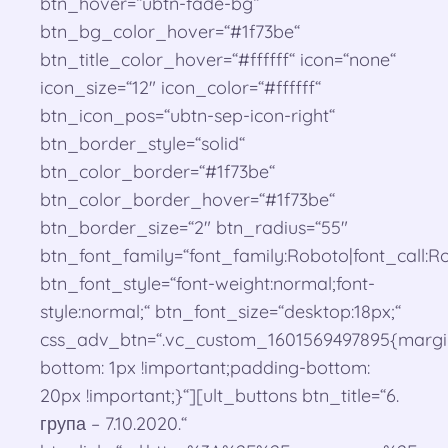
btn_hover=“ubtn-fade-bg“
btn_bg_color_hover=“#1f73be“
btn_title_color_hover=“#ffffff“ icon=“none“
icon_size=“12″ icon_color=“#ffffff“
btn_icon_pos=“ubtn-sep-icon-right“
btn_border_style=“solid“
btn_color_border=“#1f73be“
btn_color_border_hover=“#1f73be“
btn_border_size=“2″ btn_radius=“55″
btn_font_family=“font_family:Roboto|font_call:Ro
btn_font_style=“font-weight:normal;font-
style:normal;“ btn_font_size=“desktop:18px;“
css_adv_btn=“.vc_custom_1601569497895{margi
bottom: 1px !important;padding-bottom:
20px !important;}“][ult_buttons btn_title=“6.
група – 7.10.2020.“