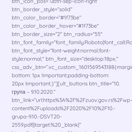
btn_icon_pos=“ubtn-sep-icon-right“
btn_border_style=“solid“
btn_color_border=“#1f73be“
btn_color_border_hover=“#1f73be“
btn_border_size=“2″ btn_radius=“55″
btn_font_family=“font_family:Roboto|font_call:Ro
btn_font_style=“font-weight:normal;font-
style:normal;“ btn_font_size=“desktop:18px;“
css_adv_btn=“.vc_custom_1601569543188{margi
bottom: 1px !important;padding-bottom:
20px !important;}“][ult_buttons btn_title=“10.
група – 9.10.2020.“
btn_link=“url:https%3A%2F%2Fzuov.gov.rs%2Fwp
content%2Fuploads%2F2020%2F10%2F10.-
grupa-9.10.-DSVT20-
2559.pdf||target:%20_blank|“