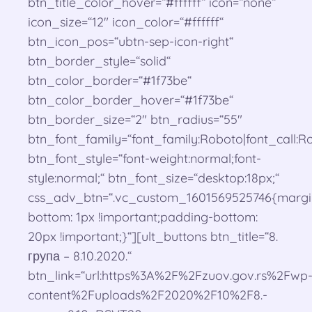
btn_title_color_hover=“#ffffff“ icon=“none“
icon_size=“12″ icon_color=“#ffffff“
btn_icon_pos=“ubtn-sep-icon-right“
btn_border_style=“solid“
btn_color_border=“#1f73be“
btn_color_border_hover=“#1f73be“
btn_border_size=“2″ btn_radius=“55″
btn_font_family=“font_family:Roboto|font_call:Ro
btn_font_style=“font-weight:normal;font-
style:normal;“ btn_font_size=“desktop:18px;“
css_adv_btn=“.vc_custom_1601569525746{margi
bottom: 1px !important;padding-bottom:
20px !important;}“][ult_buttons btn_title=“8.
група – 8.10.2020.“
btn_link=“url:https%3A%2F%2Fzuov.gov.rs%2Fwp
content%2Fuploads%2F2020%2F10%2F8.-