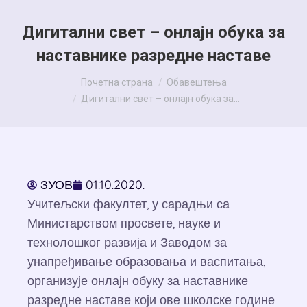
Дигитални свет – онлајн обука за
наставнике разредне наставе
You are here:
Почетна страна
Обавештења
Дигитални свет – онлајн обука за…
ЗУОВ
01.10.2020.
Учитељски факултет, у сарадњи са
Министарством просвете, науке и
технолошког развија и Заводом за
унапређивање образовања и васпитања,
организује онлајн обуку за наставнике
разредне наставе који ове школске године