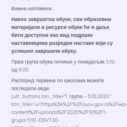
Важна напомена:
Након завршетка обуке, сви образовни
материјали и ресурси обуке ће и даље
бити доступни као вид подршке
наставницима разредне наставе који су
успешно завршили обуку.
Прва група обука почиње у понедељак 5.10.
од 8:00.
Распоред термина по школама можете
погледати овде.
[ult_buttons btn_title=“1. група – 5.10.2020.“
btn_link=“url:https%3A%2F%2Fzuov.gov.rs%2Fwp
content%2Fuploads%2F2020%2F10%2F1.-
grupa-5.10.-DSVT20-