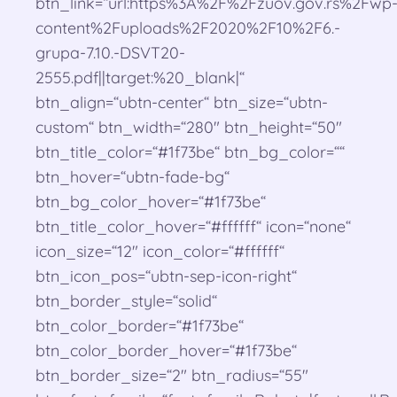
btn_link=“url:https%3A%2F%2Fzuov.gov.rs%2Fwp
content%2Fuploads%2F2020%2F10%2F6.-
grupa-7.10.-DSVT20-
2555.pdf||target:%20_blank|“
btn_align=“ubtn-center“ btn_size=“ubtn-
custom“ btn_width=“280″ btn_height=“50″
btn_title_color=“#1f73be“ btn_bg_color=““
btn_hover=“ubtn-fade-bg“
btn_bg_color_hover=“#1f73be“
btn_title_color_hover=“#ffffff“ icon=“none“
icon_size=“12″ icon_color=“#ffffff“
btn_icon_pos=“ubtn-sep-icon-right“
btn_border_style=“solid“
btn_color_border=“#1f73be“
btn_color_border_hover=“#1f73be“
btn_border_size=“2″ btn_radius=“55″