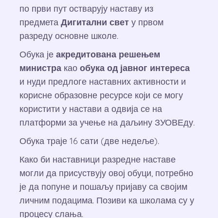
по први пут остварују наставу из
предмета
Дигитални свет
у првом
разреду основне школе.
Обука је
акредитована решењем
министра
као
обука од јавног интереса
и нуди предлоге наставних активности и
корисне образовне ресурсе који се могу
користити у настави а одвија се на
платформи за учење на даљину ЗУОВЕду.
Обука траје 16 сати (две недеље).
Како би наставници разредне наставе
могли да присуствују овој обуци, потребно
је да попуне и пошаљу пријаву са својим
личним подацима. Позиви ка школама су у
процесу слања.