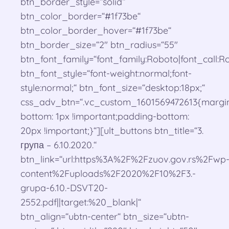
btn_border_style=“solid“
btn_color_border=“#1f73be“
btn_color_border_hover=“#1f73be“
btn_border_size=“2″ btn_radius=“55″
btn_font_family=“font_family:Roboto|font_call:Ro
btn_font_style=“font-weight:normal;font-
style:normal;“ btn_font_size=“desktop:18px;“
css_adv_btn=“.vc_custom_1601569472613{margi
bottom: 1px !important;padding-bottom:
20px !important;}“][ult_buttons btn_title=“3.
група – 6.10.2020.“
btn_link=“url:https%3A%2F%2Fzuov.gov.rs%2Fwp
content%2Fuploads%2F2020%2F10%2F3.-
grupa-6.10.-DSVT20-
2552.pdf||target:%20_blank|“
btn_align=“ubtn-center“ btn_size=“ubtn-