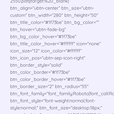
2550.pdf||target:%20_blank|“
btn_align=“ubtn-center“ btn_size=“ubtn-
custom“ btn_width=“280″ btn_height=“50″
btn_title_color=“#1f73be“ btn_bg_color=““
btn_hover=“ubtn-fade-bg“
btn_bg_color_hover=“#1f73be“
btn_title_color_hover=“#ffffff“ icon=“none“
icon_size=“12″ icon_color=“#ffffff“
btn_icon_pos=“ubtn-sep-icon-right“
btn_border_style=“solid“
btn_color_border=“#1f73be“
btn_color_border_hover=“#1f73be“
btn_border_size=“2″ btn_radius=“55″
btn_font_family=“font_family:Roboto|font_call:Ro
btn_font_style=“font-weight:normal;font-
style:normal;“ btn_font_size=“desktop:18px;“