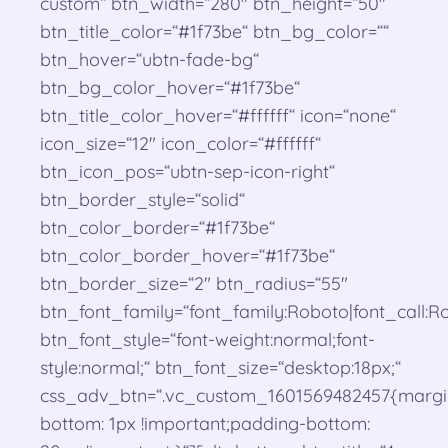
custom“ btn_width=“280″ btn_height=“50″
btn_title_color=“#1f73be“ btn_bg_color=““
btn_hover=“ubtn-fade-bg“
btn_bg_color_hover=“#1f73be“
btn_title_color_hover=“#ffffff“ icon=“none“
icon_size=“12″ icon_color=“#ffffff“
btn_icon_pos=“ubtn-sep-icon-right“
btn_border_style=“solid“
btn_color_border=“#1f73be“
btn_color_border_hover=“#1f73be“
btn_border_size=“2″ btn_radius=“55″
btn_font_family=“font_family:Roboto|font_call:Ro
btn_font_style=“font-weight:normal;font-
style:normal;“ btn_font_size=“desktop:18px;“
css_adv_btn=“.vc_custom_1601569482457{margi
bottom: 1px !important;padding-bottom: