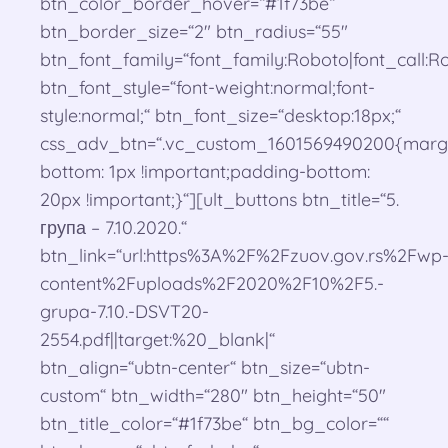
btn_color_border_hover=“#1f73be“
btn_border_size=“2″ btn_radius=“55″
btn_font_family=“font_family:Roboto|font_call:Ro
btn_font_style=“font-weight:normal;font-
style:normal;“ btn_font_size=“desktop:18px;“
css_adv_btn=“.vc_custom_1601569490200{marg
bottom: 1px !important;padding-bottom:
20px !important;}“][ult_buttons btn_title=“5.
група – 7.10.2020.“
btn_link=“url:https%3A%2F%2Fzuov.gov.rs%2Fwp
content%2Fuploads%2F2020%2F10%2F5.-
grupa-7.10.-DSVT20-
2554.pdf||target:%20_blank|“
btn_align=“ubtn-center“ btn_size=“ubtn-
custom“ btn_width=“280″ btn_height=“50″
btn_title_color=“#1f73be“ btn_bg_color=““