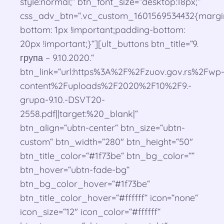
style:normal;“ btn_font_size=“desktop:18px;“
css_adv_btn=“.vc_custom_1601569534432{margi
bottom: 1px !important;padding-bottom:
20px !important;}“][ult_buttons btn_title=“9.
група – 9.10.2020.“
btn_link=“url:https%3A%2F%2Fzuov.gov.rs%2Fwp
content%2Fuploads%2F2020%2F10%2F9.-
grupa-9.10.-DSVT20-
2558.pdf||target:%20_blank|“
btn_align=“ubtn-center“ btn_size=“ubtn-
custom“ btn_width=“280″ btn_height=“50″
btn_title_color=“#1f73be“ btn_bg_color=““
btn_hover=“ubtn-fade-bg“
btn_bg_color_hover=“#1f73be“
btn_title_color_hover=“#ffffff“ icon=“none“
icon_size=“12″ icon_color=“#ffffff“