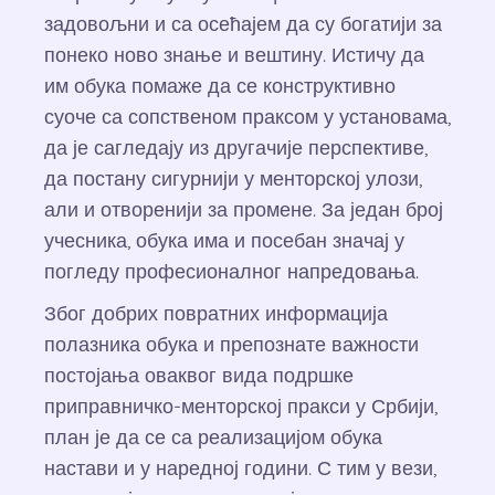
задовољни и са осећајем да су богатији за
понеко ново знање и вештину. Истичу да
им обука помаже да се конструктивно
суоче са сопственом праксом у установама,
да је сагледају из другачије перспективе,
да постану сигурнији у менторској улози,
али и отворенији за промене. За један број
учесника, обука има и посебан значај у
погледу професионалног напредовања.
Због добрих повратних информација
полазника обука и препознате важности
постојања оваквог вида подршке
приправничко-менторској пракси у Србији,
план је да се са реализацијом обука
настави и у наредној години. С тим у вези,