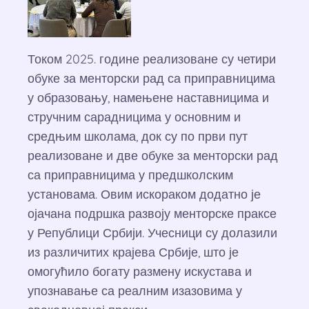
Током 2025. године реализоване су четири
обуке за менторски рад са приправницима
у образовању, намењене наставницима и
стручним сарадницима у основним и
средњим школама, док су по први пут
реализоване и две обуке за менторски рад
са приправницима у предшколским
установама. Овим искораком додатно је
ојачана подршка развоју менторске праксе
у Републици Србији. Учесници су долазили
из различитих крајева Србије, што је
омогућило богату размену искустава и
упознавање са реалним изазовима у