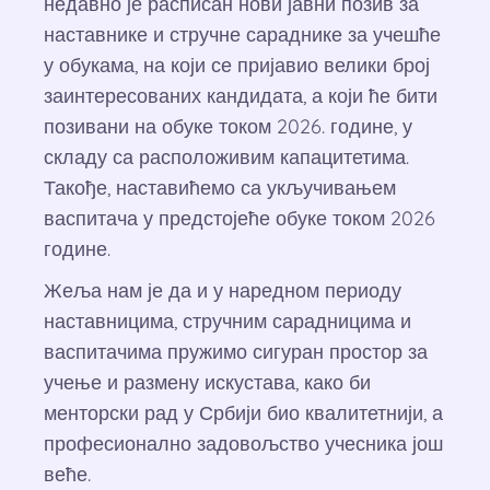
недавно је расписан нови јавни позив за
наставнике и стручне сараднике за учешће
у обукама, на који се пријавио велики број
заинтересованих кандидата, а који ће бити
позивани на обуке током 2026. године, у
складу са расположивим капацитетима.
Такође, наставићемо са укључивањем
васпитача у предстојеће обуке током 2026
године.
Жеља нам је да и у наредном периоду
наставницима, стручним сарадницима и
васпитачима пружимо сигуран простор за
учење и размену искустава, како би
менторски рад у Србији био квалитетнији, а
професионално задовољство учесника још
веће.