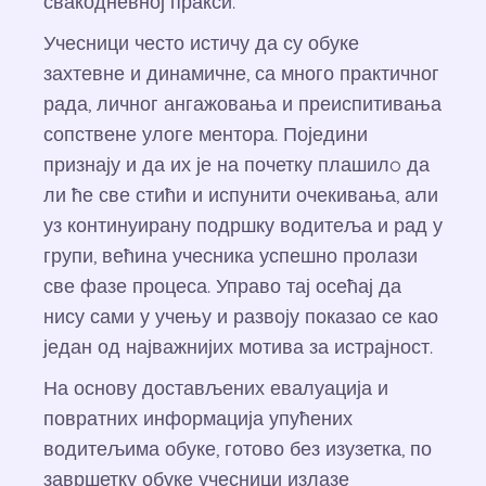
свакодневној пракси.
Учесници често истичу да су обуке
захтевне и динамичне, са много практичног
рада, личног ангажовања и преиспитивања
сопствене улоге ментора. Поједини
признају и да их је на почетку плашилo да
ли ће све стићи и испунити очекивања, али
уз континуирану подршку водитеља и рад у
групи, већина учесника успешно пролази
све фазе процеса. Управо тај осећај да
нису сами у учењу и развоју показао се као
један од најважнијих мотива за истрајност.
На основу достављених евалуација и
повратних информација упућених
водитељима обуке, готово без изузетка, по
завршетку обуке учесници излазе