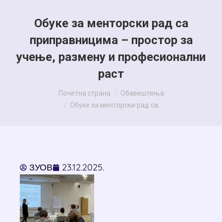
Обуке за менторски рад са
приправницима – простор за
учење, размену и професионални
раст
You are here:
Почетна страна
Обавештења
Обуке за менторски рад са…
ЗУОВ
23.12.2025.