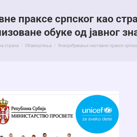
не праксе српског као стра
изоване обуке од јавног зн
re here:
на страна
Обавештења
Унапређивање наставне праксе српск