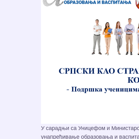
У сарадњи са Уницефом и Министарс
унапређивање образовања и васпитањ