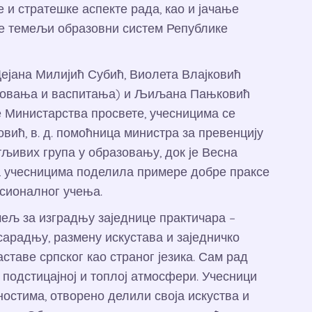
 и стратешке аспекте рада, као и јачање
 се темељи образовни систем Републике
Дејана Милијић Субић, Виолета Влајковић
азовања и васпитања) и Љиљана Пањковић
е Министарства просвете, учесницима се
вић, в. д. помоћница министра за превенцију
тљивих група у образовању, док је Весна
а учесницима поделила примере добре праксе
сионалног учења.
мељ за изградњу заједнице практичара –
 сарадњу, размену искустава и заједничко
таве српског као страног језика. Сам рад
, подстицајној и топлој атмосфери. Учесници
ностима, отворено делили своја искуства и