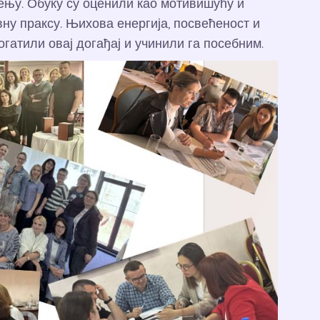
ењу. Обуку су оценили као мотивишућу и
ну праксу. Њихова енергија, посвећеност и
гатили овај догађај и учинили га посебним.