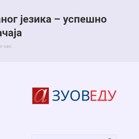
ног језика – успешно
ачаја
ог као…