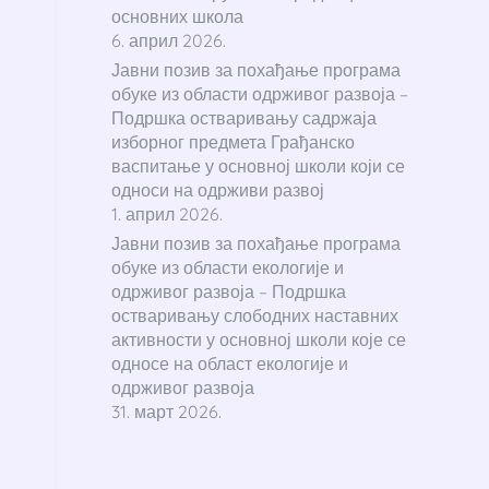
основних школа
6. април 2026.
Јавни позив за похађање програма
обуке из области одрживог развоја –
Подршка остваривању садржаја
изборног предмета Грађанско
васпитање у основној школи који се
односи на одрживи развој
1. април 2026.
Јавни позив за похађање програма
обуке из области екологије и
одрживог развоја – Подршка
остваривању слободних наставних
активности у основној школи које се
односе на област екологије и
одрживог развоја
31. март 2026.