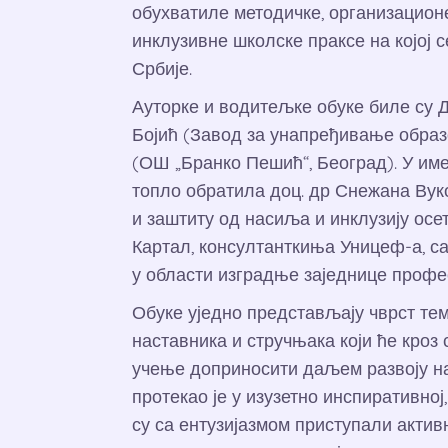
обухватиле методичке, организационе
инклузивне школске праксе на којој
Србије.
Ауторке и водитељке обуке биле су 
Бојић (Завод за унапређивање обр
(ОШ „Бранко Пешић“, Београд). У им
топло обратила доц. др Снежана Вуко
и заштиту од насиља и инклузију осе
Картал, консултанткиња Уницеф-а, с
у области изградње заједнице профе
Обуке уједно представљају чврст те
наставника и стручњака који ће кроз
учење доприносити даљем развоју нас
протекао је у изузетно инспиративној
су са ентузијазмом приступали актив