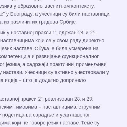
језика у образовно-васпитном контексту.
с“ у Београду, а учесници су били наставници,
 из различитих градова Србије.
к у наставној пракси 1“, одржан 24. и 25.
 наставницима који се у свом раду директно
 језик наставе. Обука је била усмерена на
компетенција и развијање функционалног
ог језика, а садржаји практични, применљиви
 настави. Учесници су активно учествовали у
а идеја – што је додатно допринело
ставној пракси 2“, реализован 28. и 29.
олским тимовима – наставницима, стручним
у подстицања сарадње и усаглашеног
а који не говоре језик наставе. Теме су