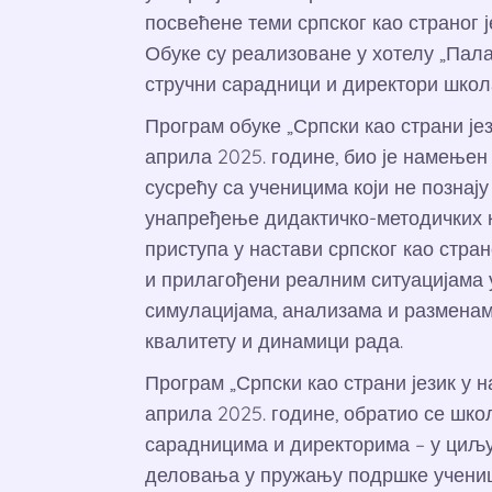
посвећене теми српског као страног 
Обуке су реализоване у хотелу „Пала
стручни сарадници и директори школа
Програм обуке „Српски као страни јези
априла 2025. године, био је намењен
сусрећу са ученицима који не познају
унапређење дидактичко-методичких 
приступа у настави српског као стран
и прилагођени реалним ситуацијама у
симулацијама, анализама и разменам
квалитету и динамици рада.
Програм „Српски као страни језик у на
априла 2025. године, обратио се шк
сарадницима и директорима – у циљ
деловања у пружању подршке ученицим