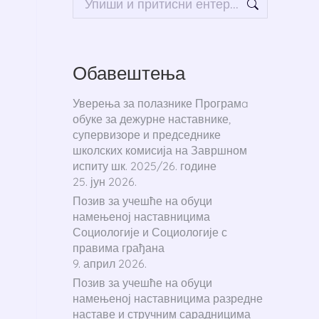
Обавештења
Уверења за полазнике Програмa
обуке за дежурне наставнике,
супервизоре и председнике
школских комисија на Завршном
испиту шк. 2025/26. године
25. јун 2026.
Позив за учешће на обуци
намењеној наставницима
Социологије и Социологије с
правима грађана
9. април 2026.
Позив за учешће на обуци
намењеној наставницима разредне
наставе и стручним сарадницима