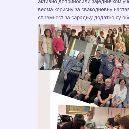
активно доприносили заједничком уч
веома корисну за свакодневну настав
спремност за сарадњу додатно су обо