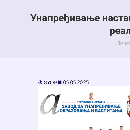
Унапређивање настав
реал
You a
Почет
ЗУОВ
05.05.2025.