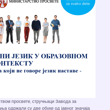
твом просвете, стручњаци Завода за
а одржали су две обуке од јавног значаја