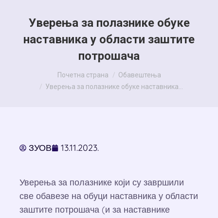
Уверења за полазнике обуке
наставника у области заштите
потрошача
You are here:
Почетна страна
Обавештења
Уверења за полазнике обуке наставника…
ЗУОВ
13.11.2023.
Уверења за полазнике који су завршили
све обавезе на обуци наставника у области
заштите потрошача (и за наставнике