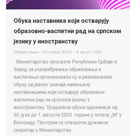
Обука наставника који остварују
образовно-васпитни рад на српском
језику у иностранству
Обавештења
Поставио
ЗУОВ
6. август 2025.
Министарство просвете Републике Србије и
Завод за унапређивање образовања и
васпитања организовали су и реализовали
обуку од јавног значаја намењену
наставницима који остварују образовно-
васпитни рад на српском језику у
иностранству. Тродневна обука одржана је од
30. јула до 1. августа 2025. године у хотелу „М“ у
Београду. Програм су отворили државни
секретар у Министарству…